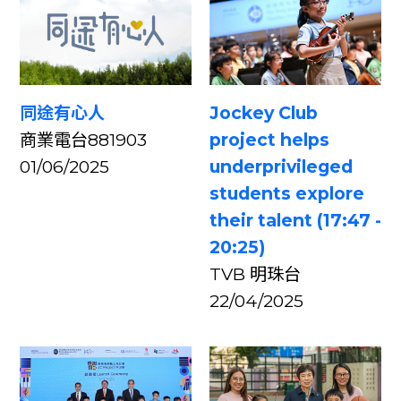
同途有心人
Jockey Club
商業電台881903
project helps
01/06/2025
underprivileged
students explore
their talent (17:47 -
20:25)
TVB 明珠台
22/04/2025