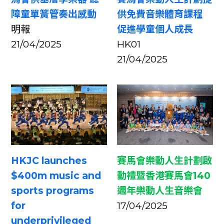
障童單簧管奏出感動
供免費音樂體育課程
明報
促進學童個人成長
21/04/2025
HK01
21/04/2025
HKJC launches
賽馬會樂動人生計劃啟
$400m music and
動禮暨香港賽馬會140
sports programs
週年樂動人生音樂會
for
17/04/2025
underprivileged