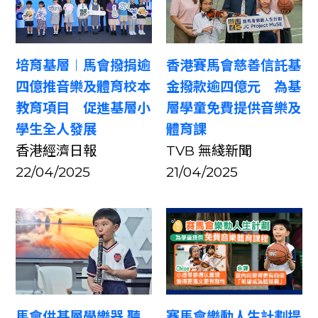
培育基層︱馬會撥捐逾
香港賽馬會慈善信託基
四億推音樂及體育校本
金撥款逾四億元 為基
教育項目 促進基層小
層學童免費提供音樂及
學生全人發展
體育課
香港經濟日報
TVB 無綫新聞
22/04/2025
21/04/2025
馬會供基層學樂器 聽
賽馬會樂動人生計劃提